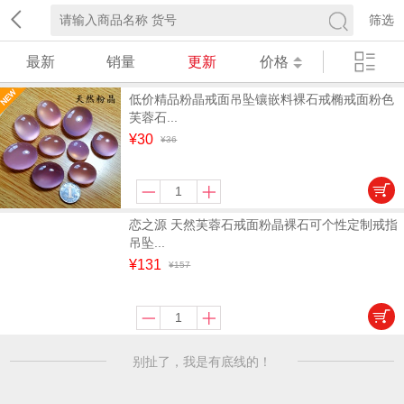
筛选
最新
销量
更新
价格
低价精品粉晶戒面吊坠镶嵌料裸石戒椭戒面粉色
芙蓉石...
¥30
¥36
恋之源 天然芙蓉石戒面粉晶裸石可个性定制戒指
吊坠...
¥131
¥157
别扯了，我是有底线的！