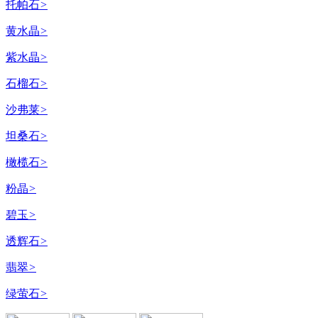
托帕石
>
黄水晶
>
紫水晶
>
石榴石
>
沙弗莱
>
坦桑石
>
橄榄石
>
粉晶
>
碧玉
>
透辉石
>
翡翠
>
绿萤石
>