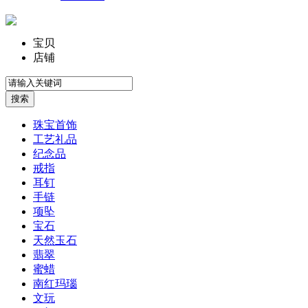
宝贝
店铺
珠宝首饰
工艺礼品
纪念品
戒指
耳钉
手链
项坠
宝石
天然玉石
翡翠
蜜蜡
南红玛瑙
文玩