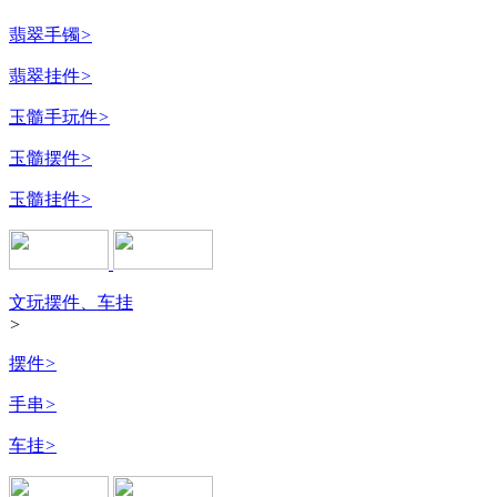
翡翠手镯
>
翡翠挂件
>
玉髓手玩件
>
玉髓摆件
>
玉髓挂件
>
文玩摆件、车挂
>
摆件
>
手串
>
车挂
>