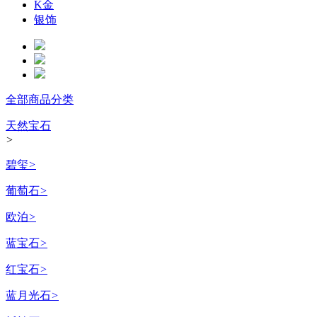
K金
银饰
全部商品分类
天然宝石
>
碧玺
>
葡萄石
>
欧泊
>
蓝宝石
>
红宝石
>
蓝月光石
>