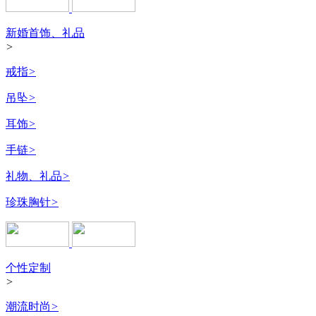
新婚首饰、礼品
>
戒指
>
吊坠
>
耳饰
>
手链
>
礼物、礼品
>
珍珠胸针
>
个性定制
>
潮流时尚
>