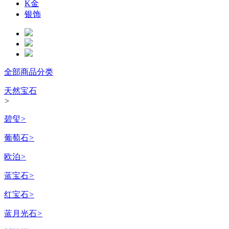
K金
银饰
全部商品分类
天然宝石
>
碧玺
>
葡萄石
>
欧泊
>
蓝宝石
>
红宝石
>
蓝月光石
>