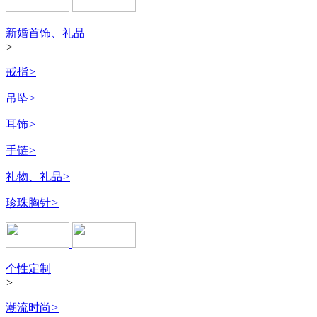
新婚首饰、礼品
>
戒指
>
吊坠
>
耳饰
>
手链
>
礼物、礼品
>
珍珠胸针
>
个性定制
>
潮流时尚
>