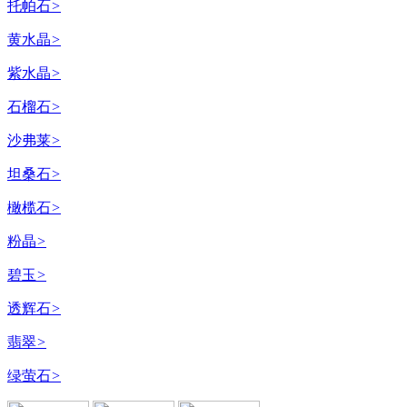
托帕石
>
黄水晶
>
紫水晶
>
石榴石
>
沙弗莱
>
坦桑石
>
橄榄石
>
粉晶
>
碧玉
>
透辉石
>
翡翠
>
绿萤石
>