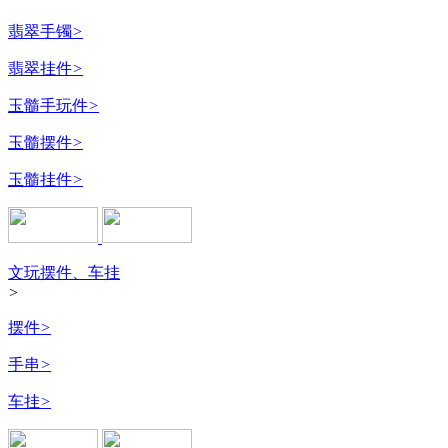
翡翠手镯
>
翡翠挂件
>
玉髓手玩件
>
玉髓摆件
>
玉髓挂件
>
文玩摆件、车挂
>
摆件
>
手串
>
车挂
>