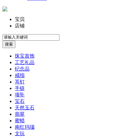
宝贝
店铺
珠宝首饰
工艺礼品
纪念品
戒指
耳钉
手链
项坠
宝石
天然玉石
翡翠
蜜蜡
南红玛瑙
文玩