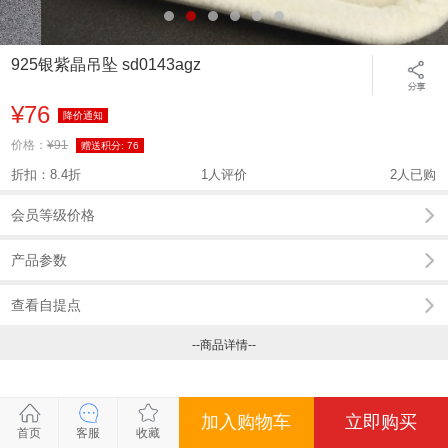
925银紫晶吊坠 sd0143agz
¥76
降价通知
价格：
¥91
赠送积分:
76
折扣：8.4折
1人评价
2人已购
会员等级价格
产品参数
查看自提点
--商品详情--
加入购物车
立即购买
关闭
关闭
关闭
关闭
关闭
关闭
首页
客服
收藏