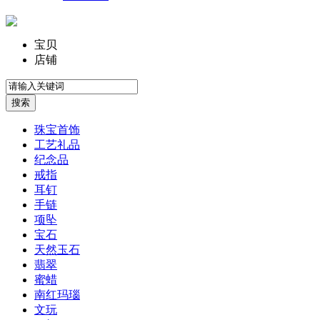
宝贝
店铺
珠宝首饰
工艺礼品
纪念品
戒指
耳钉
手链
项坠
宝石
天然玉石
翡翠
蜜蜡
南红玛瑙
文玩