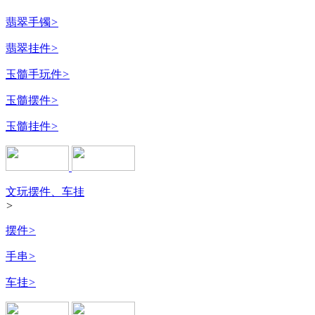
翡翠手镯
>
翡翠挂件
>
玉髓手玩件
>
玉髓摆件
>
玉髓挂件
>
文玩摆件、车挂
>
摆件
>
手串
>
车挂
>