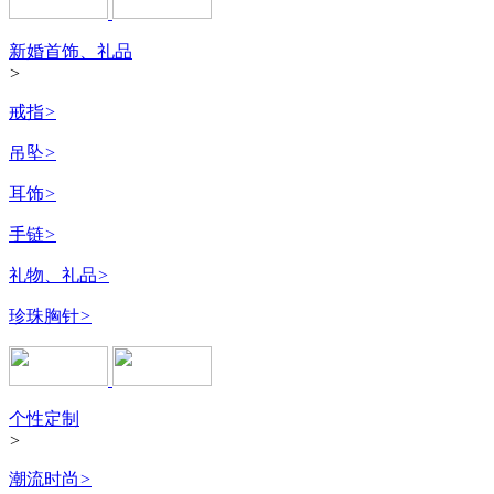
新婚首饰、礼品
>
戒指
>
吊坠
>
耳饰
>
手链
>
礼物、礼品
>
珍珠胸针
>
个性定制
>
潮流时尚
>