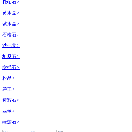
托帕石
>
黄水晶
>
紫水晶
>
石榴石
>
沙弗莱
>
坦桑石
>
橄榄石
>
粉晶
>
碧玉
>
透辉石
>
翡翠
>
绿萤石
>