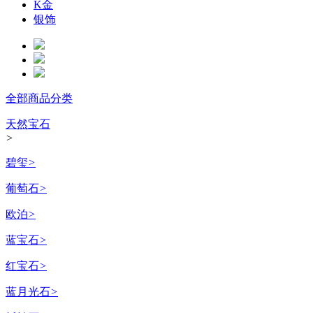
K金
银饰
全部商品分类
天然宝石
>
碧玺
>
葡萄石
>
欧泊
>
蓝宝石
>
红宝石
>
蓝月光石
>