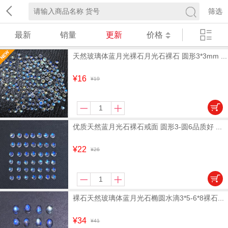
筛选
最新
销量
更新
价格
天然玻璃体蓝月光裸石月光石裸石 圆形3*3mm ...
¥16
¥19
优质天然蓝月光石裸石戒面 圆形3-圆6品质好 ...
¥22
¥26
裸石天然玻璃体蓝月光石椭圆水滴3*5-6*8裸石...
¥34
¥41