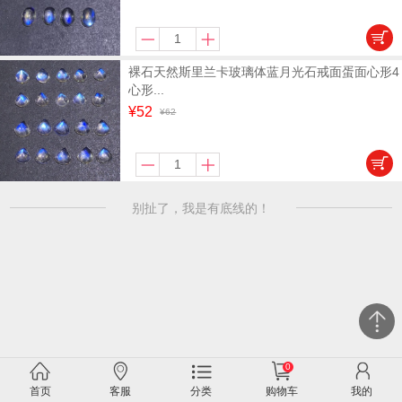
裸石天然斯里兰卡玻璃体蓝月光石戒面蛋面心形4
心形...
¥52
¥62
别扯了，我是有底线的！
0
关闭
首页
客服
分类
购物车
我的