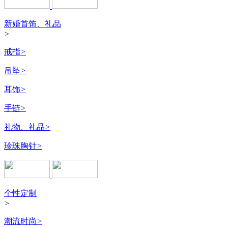
新婚首饰、礼品
>
戒指
>
吊坠
>
耳饰
>
手链
>
礼物、礼品
>
珍珠胸针
>
个性定制
>
潮流时尚
>