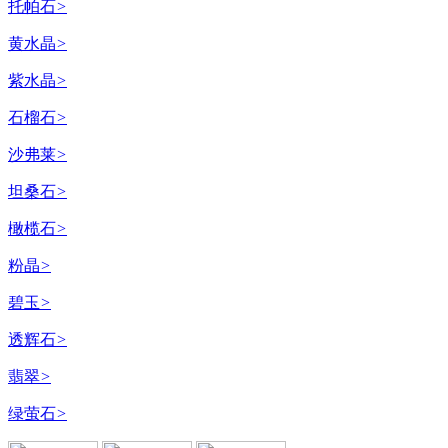
托帕石
>
黄水晶
>
紫水晶
>
石榴石
>
沙弗莱
>
坦桑石
>
橄榄石
>
粉晶
>
碧玉
>
透辉石
>
翡翠
>
绿萤石
>