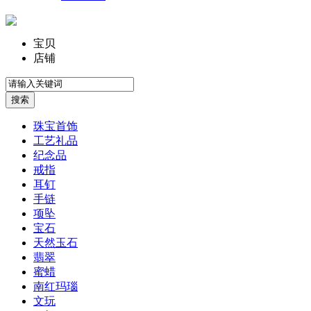
宝贝
店铺
珠宝首饰
工艺礼品
纪念品
戒指
耳钉
手链
项坠
宝石
天然玉石
翡翠
蜜蜡
南红玛瑙
文玩