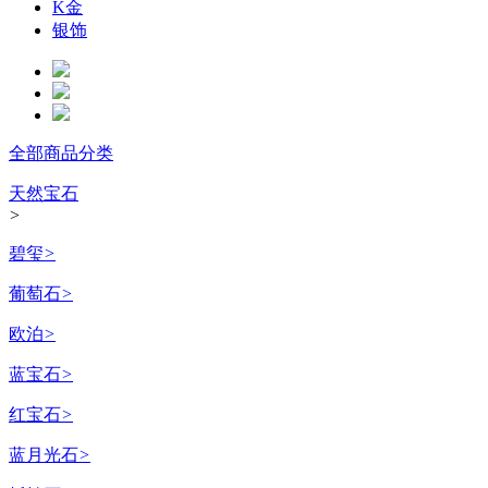
K金
银饰
全部商品分类
天然宝石
>
碧玺
>
葡萄石
>
欧泊
>
蓝宝石
>
红宝石
>
蓝月光石
>