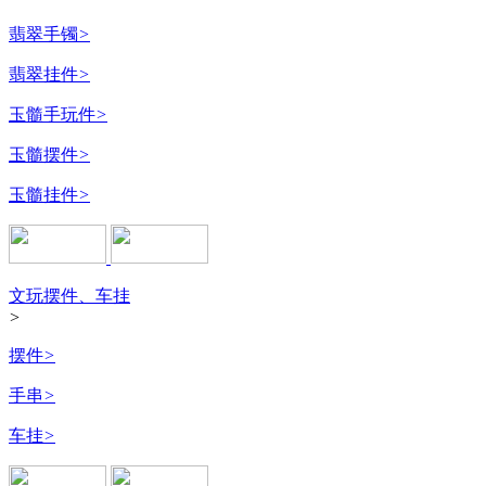
翡翠手镯
>
翡翠挂件
>
玉髓手玩件
>
玉髓摆件
>
玉髓挂件
>
文玩摆件、车挂
>
摆件
>
手串
>
车挂
>