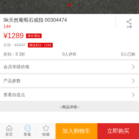
9k天然葡萄石戒指 00304474
14#
¥1289
降价通知
价格：
¥1547
赠送积分:
1289
折扣：8.3折
0人评价
0人已购
会员等级价格
产品参数
查看自提点
--商品详情--
加入购物车
立即购买
关闭
关闭
关闭
关闭
关闭
关闭
首页
客服
收藏