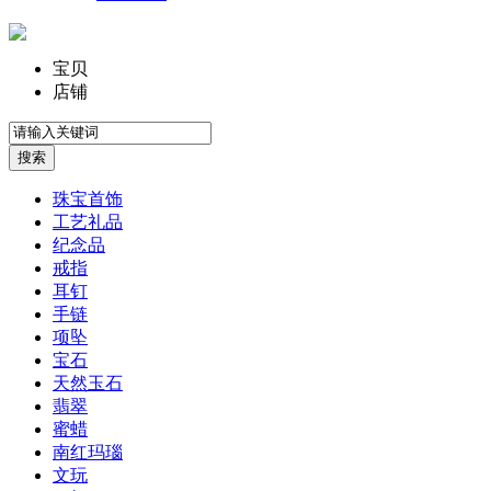
宝贝
店铺
珠宝首饰
工艺礼品
纪念品
戒指
耳钉
手链
项坠
宝石
天然玉石
翡翠
蜜蜡
南红玛瑙
文玩