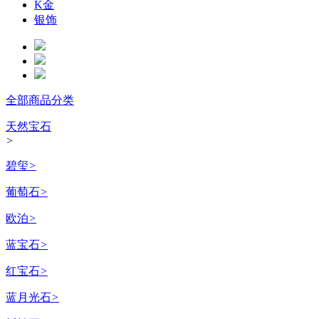
K金
银饰
全部商品分类
天然宝石
>
碧玺
>
葡萄石
>
欧泊
>
蓝宝石
>
红宝石
>
蓝月光石
>