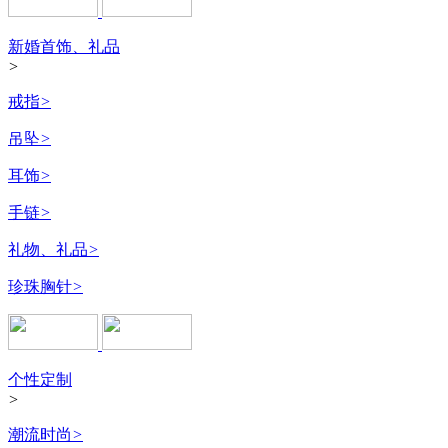
新婚首饰、礼品
>
戒指
>
吊坠
>
耳饰
>
手链
>
礼物、礼品
>
珍珠胸针
>
个性定制
>
潮流时尚
>