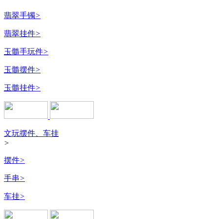
翡翠手镯
>
翡翠挂件
>
玉髓手玩件
>
玉髓摆件
>
玉髓挂件
>
文玩摆件、车挂
>
摆件
>
手串
>
车挂
>