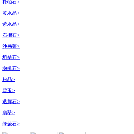
托帕石
>
黄水晶
>
紫水晶
>
石榴石
>
沙弗莱
>
坦桑石
>
橄榄石
>
粉晶
>
碧玉
>
透辉石
>
翡翠
>
绿萤石
>