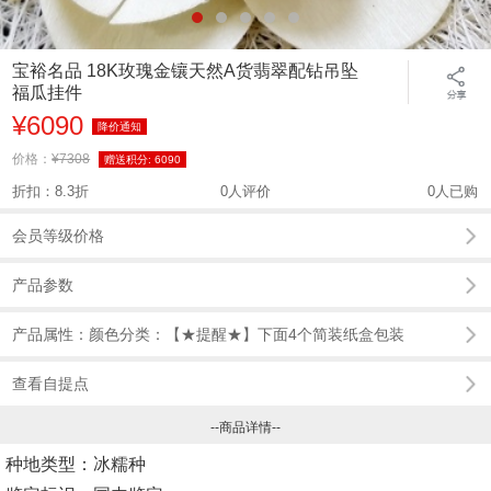
宝裕名品 18K玫瑰金镶天然A货翡翠配钻吊坠
福瓜挂件
¥6090
降价通知
价格：
¥7308
赠送积分:
6090
折扣：8.3折
0人评价
0人已购
会员等级价格
产品参数
产品属性：颜色分类：【★提醒★】下面4个简装纸盒包装
查看自提点
--商品详情--
种地类型：冰糯种