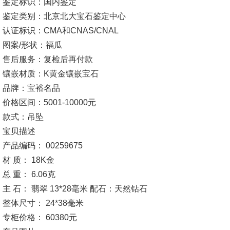
鉴定标识：国内鉴定
鉴定类别：北京北大宝石鉴定中心
认证标识：CMA和CNAS/CNAL
图案/形状：福瓜
售后服务：复检后再付款
镶嵌材质：K黄金镶嵌宝石
品牌：宝裕名品
价格区间：5001-10000元
款式：吊坠
宝贝描述
产品编码： 00259675
材 质： 18K金
总 重： 6.06克
主 石： 翡翠 13*28毫米 配石：天然钻石
整体尺寸： 24*38毫米
专柜价格： 60380元